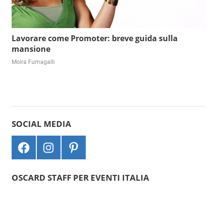
Lavorare come Promoter: breve guida sulla
mansione
Moira Fumagalli
SOCIAL MEDIA
F
I
P
a
n
i
c
s
n
OSCARD STAFF PER EVENTI ITALIA
e
t
t
b
a
e
o
g
r