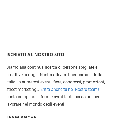
o
r
e
k
a
s
m
t
ISCRIVITI AL NOSTRO SITO
Siamo alla continua ricerca di persone spigliate e
proattive per ogni Nostra attività. Lavoriamo in tutta
Italia, in numerosi eventi: fiere, congressi, promozioni,
street marketing…
Entra anche tu nel Nostro team!
Ti
basta compilare il form e avrai tante occasioni per
lavorare nel mondo degli eventi!
LEGGI ANCHE…