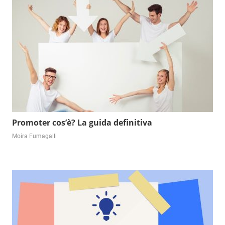
Promoter cos’è? La guida definitiva
Moira Fumagalli