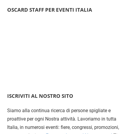
c
s
n
OSCARD STAFF PER EVENTI ITALIA
e
t
t
b
a
e
o
g
r
o
r
e
k
a
s
m
t
ISCRIVITI AL NOSTRO SITO
Siamo alla continua ricerca di persone spigliate e
proattive per ogni Nostra attività. Lavoriamo in tutta
Italia, in numerosi eventi: fiere, congressi, promozioni,