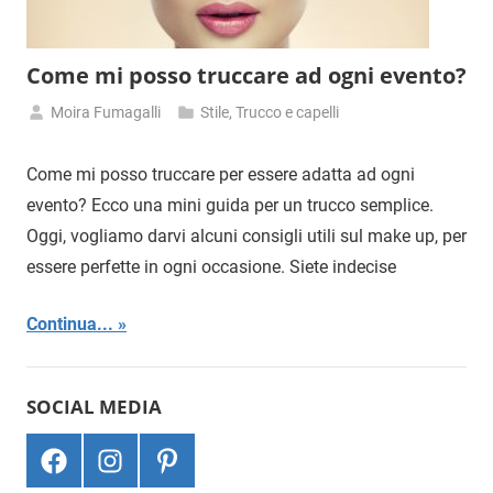
Come mi posso truccare ad ogni evento?
Moira Fumagalli
Stile
,
Trucco e capelli
17
Agosto
Come mi posso truccare per essere adatta ad ogni
2018
evento? Ecco una mini guida per un trucco semplice.
Oggi, vogliamo darvi alcuni consigli utili sul make up, per
essere perfette in ogni occasione. Siete indecise
Continua...
SOCIAL MEDIA
F
I
P
a
n
i