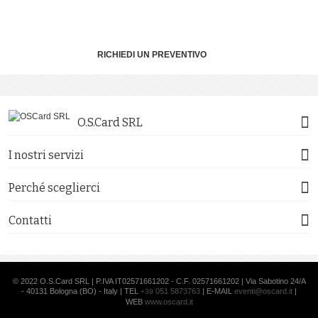
RICHIEDI UN PREVENTIVO
O.S.Card SRL
I nostri servizi
Perché sceglierci
Contatti
© 2022 O.S.Card SRL | P.IVA IT02571661202 - C.F. 02571661202 | Via Sabotino 24/A
- 40131 Bologna (BO) - Italy | TEL
051 5873763
| E-MAIL
eventi@oscard.it
|
+39
WEB
www.oscard.it