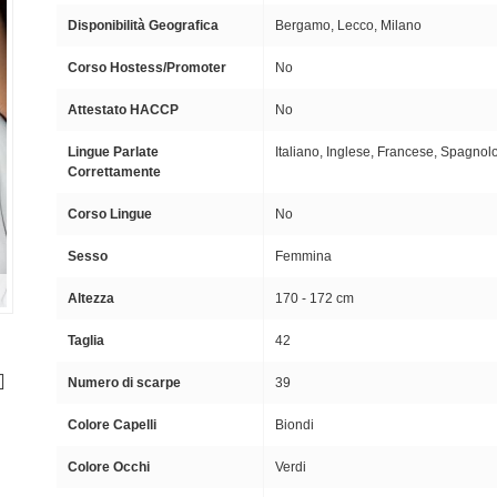
Disponibilità Geografica
Bergamo, Lecco, Milano
Corso Hostess/Promoter
No
Attestato HACCP
No
Lingue Parlate
Italiano, Inglese, Francese, Spagnol
Correttamente
Corso Lingue
No
Sesso
Femmina
Altezza
170 - 172 cm
Taglia
42
Numero di scarpe
39
Colore Capelli
Biondi
Colore Occhi
Verdi