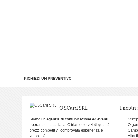
RICHIEDI UN PREVENTIVO
O.S.Card SRL
I nostri
Siamo un'
agenzia di comunicazione ed eventi
Staff 
operante in tutta Italia. Offriamo servizi di qualità a
Organ
prezzi competitivi, comprovata esperienza e
Campa
versatilità.
Allest