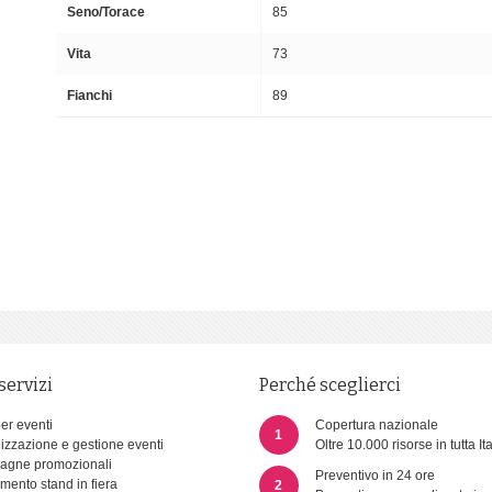
Seno/Torace
85
Vita
73
Fianchi
89
 servizi
Perché sceglierci
per eventi
Copertura nazionale
1
izzazione e gestione eventi
Oltre 10.000 risorse in tutta Ita
gne promozionali
Preventivo in 24 ore
imento stand in fiera
2