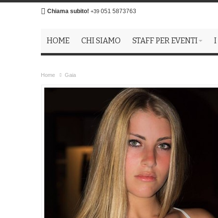
Chiama subito!
051 5873763
+39
HOME
CHI SIAMO
STAFF PER EVENTI
I
Home
Gaia