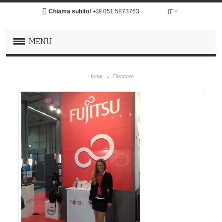
Chiama subito!
051 5873763
IT
+39
MENU
Home
Eleonora