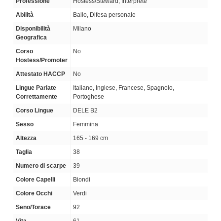
Professione
Hostess/Steward, Interprete
Abilità
Ballo, Difesa personale
Disponibilità
Milano
Geografica
Corso
No
Hostess/Promoter
Attestato HACCP
No
Lingue Parlate
Italiano, Inglese, Francese, Spagnolo,
Correttamente
Portoghese
Corso Lingue
DELE B2
Sesso
Femmina
Altezza
165 - 169 cm
Taglia
38
Numero di scarpe
39
Colore Capelli
Biondi
Colore Occhi
Verdi
Seno/Torace
92