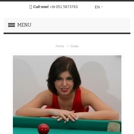
Call now!
051 5873763
EN
+39
MENU
Home
Giulia