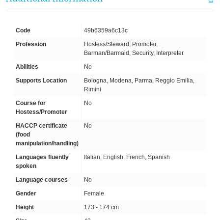
Code
49b6359a6c13c
Profession
Hostess/Steward, Promoter,
Barman/Barmaid, Security, Interpreter
Abilities
No
Supports Location
Bologna, Modena, Parma, Reggio Emilia,
Rimini
Course for
No
Hostess/Promoter
HACCP certificate
No
(food
manipulation/handling)
Languages fluently
Italian, English, French, Spanish
spoken
Language courses
No
Gender
Female
Height
173 - 174 cm